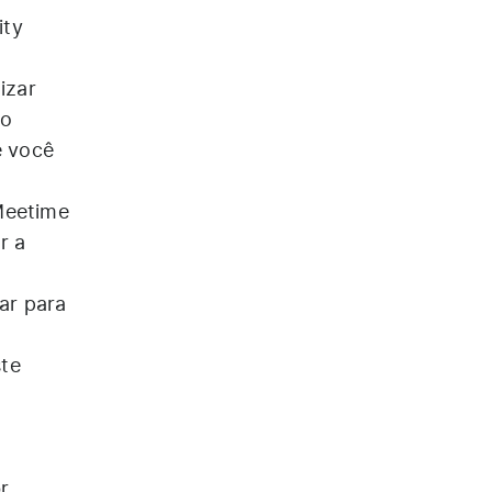
ity
izar
do
e você
Meetime
r a
ar para
ste
r
br