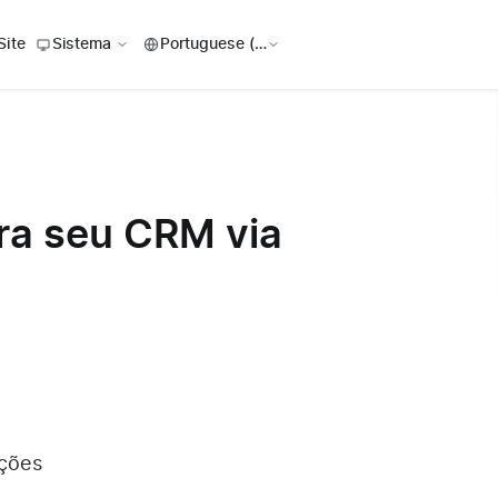
Site
Sistema
ara seu CRM via
ações