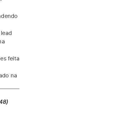
endendo
 lead
ma
es feita
iado na
48)