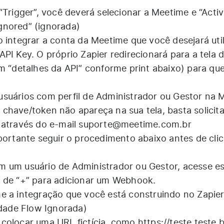
“Trigger”, você deverá selecionar a Meetime e “Activ
 Ignored” (ignorada)
 integrar a conta da Meetime que você desejará util
PI Key. O próprio Zapier redirecionará para a tela 
em “detalhes da API” conforme print abaixo) para qu
suários com perfil de Administrador ou Gestor na 
chave/token não apareça na sua tela, basta solicita
 através do e-mail
suporte@meetime.com.br
portante seguir o procedimento abaixo antes de clic
m um usuário de Administrador ou Gestor, acesse e
e de “+” para adicionar um Webhook.
e a integração que você está construindo no Zapie
idade Flow Ignorada)
 colocar uma URL fictícia, como
https://teste.teste.