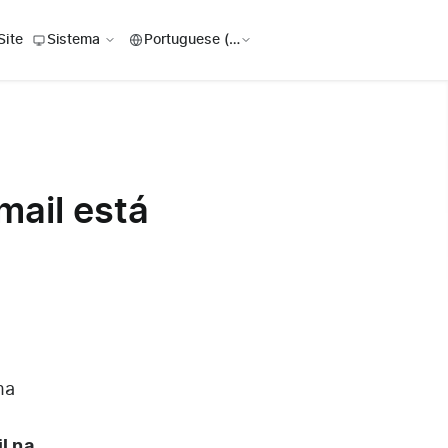
Site
Sistema
mail está
ma
l na